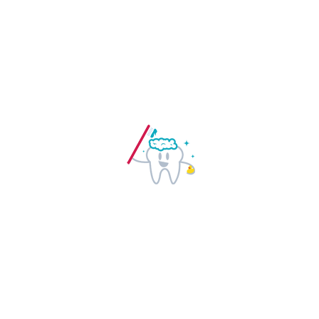
18
Июн 2015
by
nkdental.cz
0