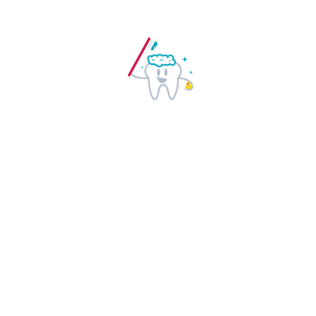
Matthew Kate
Phone:
987456231
Email:
ram@iamd.com
Website:
Посмотреть
Организатор сайт
Houston, Texas